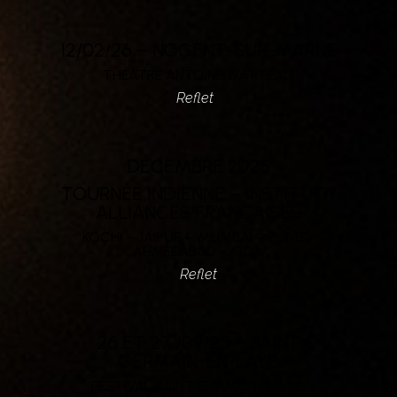
12/02/26 – NOGENT-SUR-MARNE
THÉÂTRE ANTOINE WATTEAU
Reflet
DÉCEMBRE 2025
TOURNÉE INDIENNE – INSTITUT /
ALLIANCES FRANÇAISES
KOCHI – JAIPUR – MUMBAI – PUNE –
AHMEDABAD – GOA
Reflet
26 ET 27 /09/25 – SAINT
GERMAIN-EN-LAYE
FESTIVAL SAINT GERMAIN EN LIVE